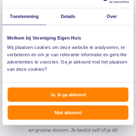
1. Schrijf je in
Toestemming
Details
Over
Alle huishoudens in Nederland kunnen zich
gratis en vrijblijvend online inschrijven.
Welkom bij Vereniging Eigen Huis
Wij plaatsen cookies om deze website te analyseren, te
2. Veiling
verbeteren en om je van relevante informatie en gerichte
advertenties te voorzien. Ga je akkoord met het plaatsen
Wij organiseren een veiling voor
van deze cookies?
energieleveranciers die aan onze
kwaliteitseisen voldoen. Het beste bod wint.
Ja, ik ga akkoord
3. Persoonlijk aanbod
Niet akkoord
Je ontvangt een persoonlijk aanbod voor gas
en groene stroom. Je beslist zelf of je dit