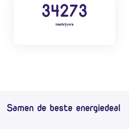
3
4
2
7
4
Inschrijvers
Samen de beste energiedeal