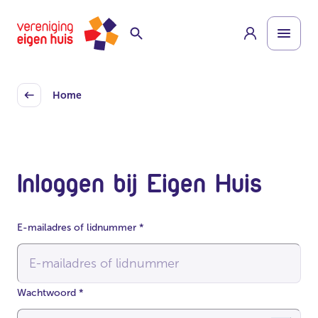
Overslaan
Homepage
naar
hoofdinhoud
Home
Back
Inloggen bij Eigen Huis
E-mailadres of lidnummer
*
Wachtwoord
*