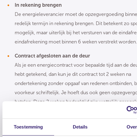
In rekening brengen
De energieleverancier moet de opzegvergoeding binn
redelijk termijn in rekening brengen. Dit betekent zo s
mogelijk, maar uiterlijk bij het versturen van de eindafr
eindafrekening moet binnen 6 weken verstrekt worden.
Contract afgesloten aan de deur
Als je een energiecontract voor bepaalde tijd aan de de
hebt getekend, dan kun je dit contract tot 2 weken na
ondertekening zonder opgaaf van redenen ontbinden, b
voorkeur schriftelijk. Je hoeft dus ook geen opzegverg
betalen. Deze 2 weken bedenktijd zijn wettelijk geregel
Contract telefonisch afgesloten
Heb je telefonisch een energiecontract voor bepaalde
Toestemming
Details
Ove
tijd afgesloten zonder hiervoor te tekenen? Dan kun je 