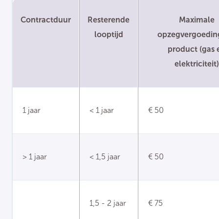
Contractduur
Resterende
Maximale
looptijd
opzegvergoedin
product (gas 
elektriciteit)
1 jaar
< 1 jaar
€ 50
> 1 jaar
< 1,5 jaar
€ 50
1,5 - 2 jaar
€ 75