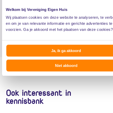
zonder opzegvergoeding vanaf. Een telefonisch aange
Welkom bij Vereniging Eigen Huis
energiecontract moet volgens de wet namelijk schriftel
Wij plaatsen cookies om deze website te analyseren, te verb
gesloten worden en bovendien heb je daarna nog de mo
en om je van relevante informatie en gerichte advertenties te
het contract binnen 2 weken te ontbinden op grond van
voorzien. Ga je akkoord met het plaatsen van deze cookies?
wettelijke bedenktijd. Voor verlenging of vernieuwing 
bestaande overeenkomst geldt de schriftelijkheidseis ni
Ja, ik ga akkoord
Niet akkoord
Ook interessant in
kennisbank