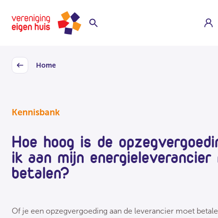
Overslaan
Homepage
naar
hoofdinhoud
Home
Back
Kennisbank
Hoe hoog is de opzegvergoedi
ik aan mijn energieleverancier
betalen?
Of je een opzegvergoeding aan de leverancier moet betalen