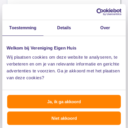
Wat gebeurt er met de onderzoeksresultaten?
Toestemming
Details
Over
Hoe kan ik deelnemen aan het Eigen Huis
Ledenpanel?
Welkom bij Vereniging Eigen Huis
Wij plaatsen cookies om deze website te analyseren, te
Hoe lang duurt het om een vragenlijst in te
verbeteren en om je van relevante informatie en gerichte
vullen?
advertenties te voorzien. Ga je akkoord met het plaatsen
van deze cookies?
Kan ik vragenlijsten invullen als ik geen
toegang heb tot het internet?
Ja, ik ga akkoord
Niet akkoord
Hoe lang moet ik deelnemen als ik eenmaal
ingeschreven sta?