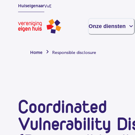
Overslaan
Huiseigenaar
VvE
naar
hoofdinhoud
Homepage
Onze diensten
Home
Responsible disclosure
Coordinated
Vulnerability Di