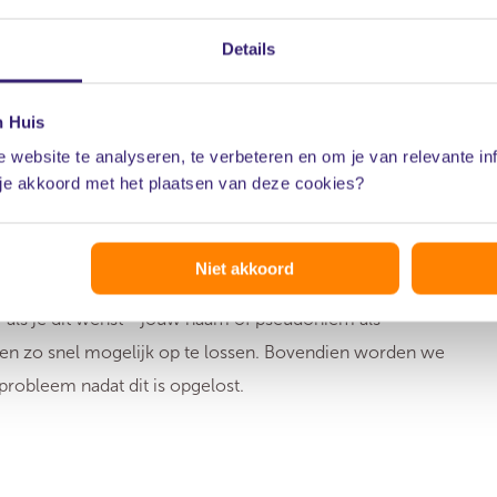
 beoordeling van de melding en de verwachte datum
Details
n Huis
 juridische stappen tegen je. Voorts verklaren wij jouw
 website te analyseren, te verbeteren en om je van relevante in
nlijke gegevens niet zonder jouw toestemming met
 je akkoord met het plaatsen van deze cookies?
ttelijke verplichting na te komen. Melding onder een
Niet akkoord
op de hoogte van de voortgang. In de berichtgeving
als je dit wenst - jouw naam of pseudoniem als
emen zo snel mogelijk op te lossen. Bovendien worden we
probleem nadat dit is opgelost.