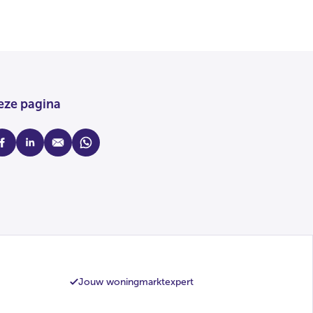
eze pagina
cebook
linkedin
mail
whatsapp
Jouw woningmarktexpert