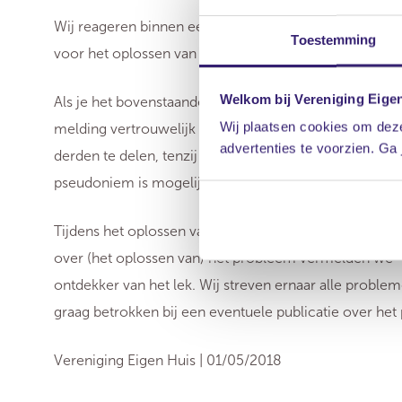
Wij reageren binnen een week op je melding met een
Toestemming
voor het oplossen van het lek.
Welkom bij Vereniging Eige
Als je het bovenstaande in acht neemt, nemen wij geen
Wij plaatsen cookies om deze
melding vertrouwelijk te behandelen en jouw persoo
advertenties te voorzien. Ga
derden te delen, tenzij dat noodzakelijk is om een we
pseudoniem is mogelijk.
Tijdens het oplossen van het probleem, houden we je 
over (het oplossen van) het probleem vermelden we - 
ontdekker van het lek. Wij streven ernaar alle probl
graag betrokken bij een eventuele publicatie over het 
Vereniging Eigen Huis | 01/05/2018