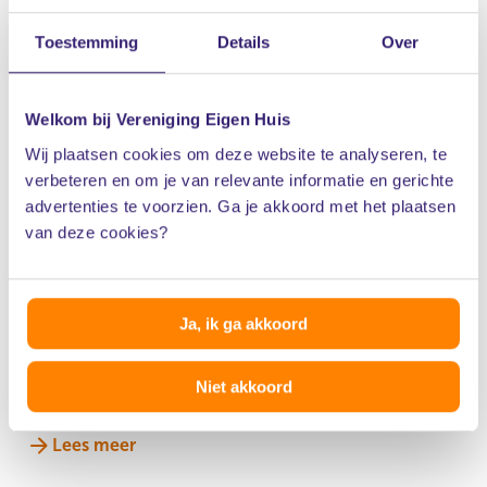
Toestemming
Details
Over
Steeds vaker wordt de schoorsteen van onderaf
geveegd. Dit is sneller, veiliger voor de
schoorsteenveger en net zo effectief, mits het
Welkom bij Vereniging Eigen Huis
rookkanaal goed bereikbaar is.
Wij plaatsen cookies om deze website te analyseren, te
verbeteren en om je van relevante informatie en gerichte
Schoorsteenvegen bij een rieten dak
advertenties te voorzien. Ga je akkoord met het plaatsen
van deze cookies?
Bij een rieten dak gelden extra veiligheidsmaatregelen.
De veger gebruikt bijvoorbeeld een rietstoel om veilig
bij de schoorsteen te komen. Hij controleert daar
Ja, ik ga akkoord
jaarlijks de vonkenvanger om brandgevaar te
voorkomen.
Niet akkoord
Lees meer