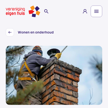
Overslaan
Homepage
naar
hoofdinhoud
Wonen en onderhoud
Back