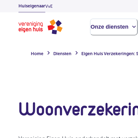
Overslaan
Huiseigenaar
VvE
naar
hoofdinhoud
Homepage
Onze diensten
Home
Diensten
Eigen Huis Verzekeringen: S
Woonverzekeri