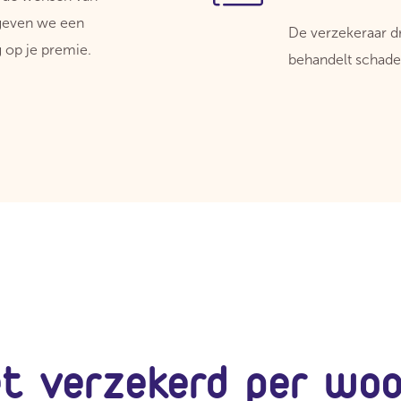
 geven we een
De verzekeraar dr
 op je premie.
behandelt schade
et verzekerd per wo