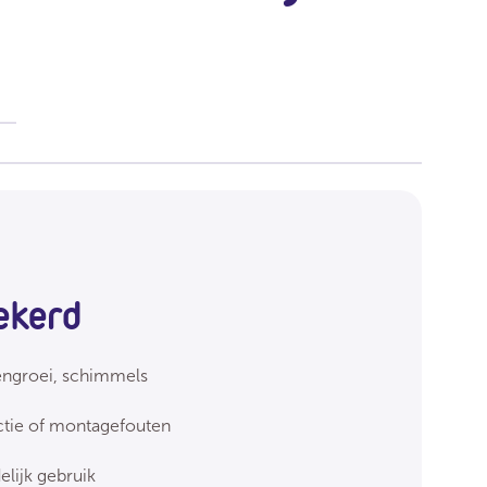
ekerd
tengroei, schimmels
ctie of montagefouten
lijk gebruik