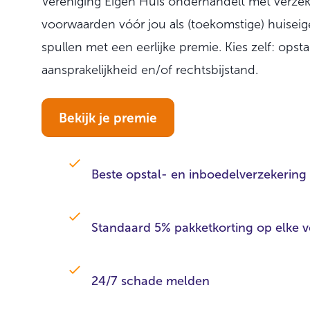
Vereniging Eigen Huis onderhandelt met verzek
voorwaarden vóór jou als (toekomstige) huiseige
spullen met een eerlijke premie. Kies zelf: opsta
aansprakelijkheid en/of rechtsbijstand.
Bekijk je premie
Beste opstal- en inboedelverzekerin
Standaard 5% pakketkorting op elke v
24/7 schade melden