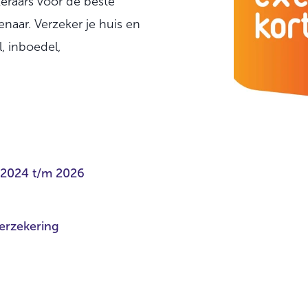
eraars voor de beste
naar. Verzeker je huis en
l, inboedel,
g 2024 t/m 2026
erzekering