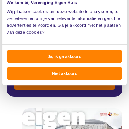
Eigen Huis Magazine
Welkom bij Vereniging Eigen Huis
Wij plaatsen cookies om deze website te analyseren, te
verbeteren en om je van relevante informatie en gerichte
Eigen Huis Magazine is het ledenmagazine van
advertenties te voorzien. Ga je akkoord met het plaatsen
Vereniging Eigen Huis. Hierin lees je alles over
van deze cookies?
het kopen, verkopen, verbouwen en
verduurzamen van je huis. Speciaal voor leden
Ja, ik ga akkoord
tien keer per jaar gratis in de brievenbus.
Niet akkoord
Bekijk het magazine