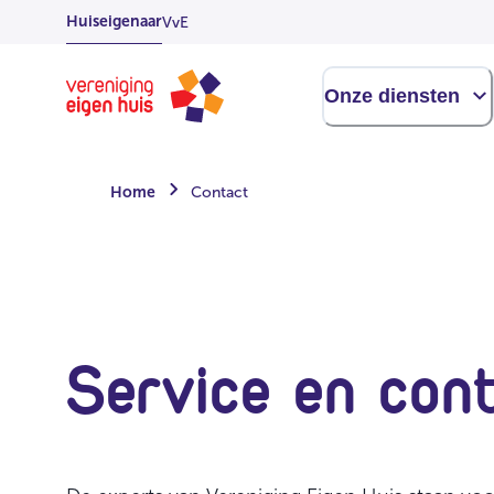
Overslaan
Huiseigenaar
VvE
naar
hoofdinhoud
Homepage
Onze diensten
Home
Contact
Service en con