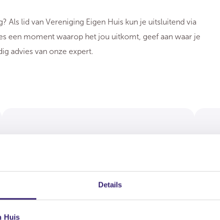
 Als lid van Vereniging Eigen Huis kun je uitsluitend via
ies een moment waarop het jou uitkomt, geef aan waar je
ig advies van onze expert.
Bouwkundige vraag?
F
Stel je vraag aan één van onze bouwkundige
St
Details
experts.
fi
n Huis