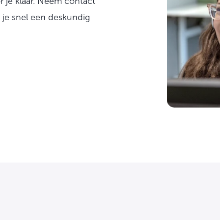
r je klaar. Neem contact
g je snel een deskundig