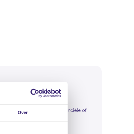
inanciële vraag?
el je vraag aan één van onze financiële of
Over
scale experts.