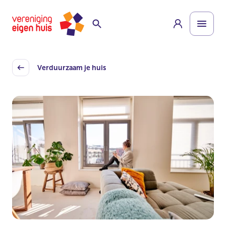
Overslaan
Homepage
naar
hoofdinhoud
Verduurzaam je huis
Back