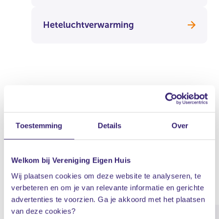
Heteluchtverwarming
Aan de slag met
verduurzamen
Toestemming
Details
Over
Benieuwd hoe wij je kunnen helpen met
Welkom bij Vereniging Eigen Huis
verduurzamen? Bekijk onze diensten.
Wij plaatsen cookies om deze website te analyseren, te
verbeteren en om je van relevante informatie en gerichte
advertenties te voorzien. Ga je akkoord met het plaatsen
van deze cookies?