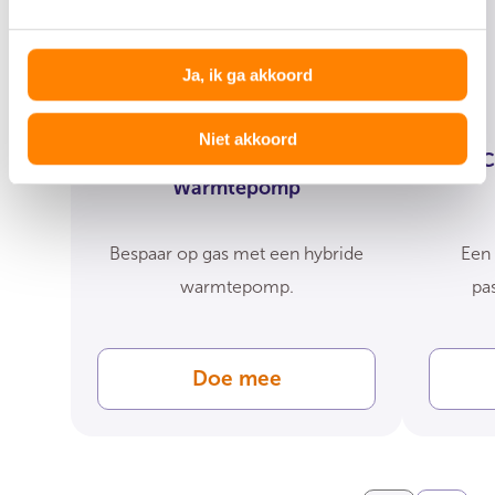
Ja, ik ga akkoord
Niet akkoord
Collectieve Inkoop
C
Warmtepomp
Bespaar op gas met een hybride
Een 
warmtepomp.
pas
Doe mee