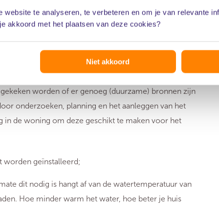
 website te analyseren, te verbeteren en om je van relevante in
 je akkoord met het plaatsen van deze cookies?
et geschikt?
Niet akkoord
ieden met dichte bebouwing, zodat de kosten voor
t gekeken worden of er genoeg (duurzame) bronnen zijn
 door onderzoeken, planning en het aanleggen van het
g in de woning om deze geschikt te maken voor het
et worden geïnstalleerd;
mate dit nodig is hangt af van de watertemperatuur van
aden. Hoe minder warm het water, hoe beter je huis