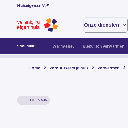
Overslaan
Huiseigenaar
VvE
naar
hoofdinhoud
Homepage
Onze diensten
Snel naar
Warmtenet
Elektrisch verwarmen
Home
Verduurzaam je huis
Verwarmen
LEESTIJD: 6 MIN