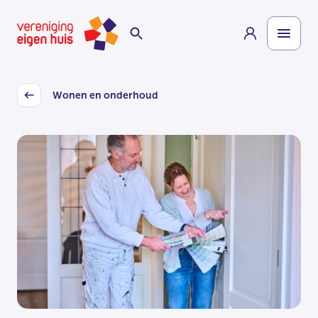
Overslaan
Homepage
naar
hoofdinhoud
Wonen en onderhoud
Back