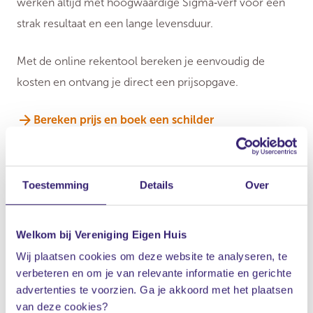
werken altijd met hoogwaardige Sigma‑verf voor een
strak resultaat en een lange levensduur.
Met de online rekentool bereken je eenvoudig de
kosten en ontvang je direct een prijsopgave.
Bereken prijs en boek een schilder
Toestemming
Details
Over
Kleine schilderklus?
Welkom bij Vereniging Eigen Huis
Eigen Huis Schilderservice is bedoeld voor
Wij plaatsen cookies om deze website te analyseren, te
verbeteren en om je van relevante informatie en gerichte
grotere schilderklussen vanaf € 1.100,-. Voor
advertenties te voorzien. Ga je akkoord met het plaatsen
kleinere klussen, zoals het schilderen van één
van deze cookies?