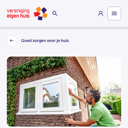
Overslaan
Homepage
naar
hoofdinhoud
Goed zorgen voor je huis
Back