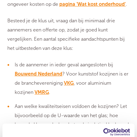
ongeveer kosten op de
pagina 'Wat kost onderhoud'
.
Besteed je de klus uit, vraag dan bij minimaal drie
aannemers een offerte op, zodat je goed kunt
vergelijken. Een aantal specifieke aandachtspunten bij
het uitbesteden van deze klus:
Is de aannemer in ieder geval aangesloten bij
Bouwend Nederland
? Voor kunststof kozijnen is er
de branchevereniging
VKG
, voor aluminium
kozijnen
VMRG
.
Aan welke kwaliteitseisen voldoen de kozijnen? Let
bijvoorbeeld op de U-waarde van het glas; hoe
lager de U-waarde, hoe beter de isolatie. Heel goed
isolerend glas zit bijvoorbeeld op een U-waarde van