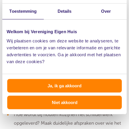
0,6. Van belang is ook dat het glas wordt geleverd
Toestemming
Details
Over
met een KOMO-certificaat; dit geeft recht op 10
jaar garantie.
Welkom bij Vereniging Eigen Huis
Wil je de kozijnindeling veranderen of is je woning
Wij plaatsen cookies om deze website te analyseren, te
een monument? Leg je plannen dan altijd voor aan
verbeteren en om je van relevante informatie en gerichte
de gemeente. Misschien heb je een
advertenties te voorzien. Ga je akkoord met het plaatsen
van deze cookies?
bouwvergunning nodig.
Zorg bij nieuwe kozijnen altijd voor
ventilatieroosters. Ze moeten zo hoog mogelijk
Ja, ik ga akkoord
zitten (minimaal 1.80 meter boven de vloer) om
tocht te voorkomen.
Niet akkoord
Hoe wordt bij houten kozijnen het schilderwerk
opgeleverd? Maak duidelijke afspraken over wie het