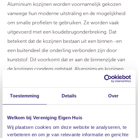
Aluminium kozijnen worden voornamelijk gekozen
vanwege hun moderne uitstraling en de mogelijkheid
om smalle profielen te gebruiken. Ze worden vaak
uitgevoerd met een koudebrugonderbreking. Dat
betekent dat de kozijnen bestaan uit een binnen -en
een buitendeel die onderling verbonden zijn door
kunststof. Dit voorkomt dat er aan de binnenzijde van
de kozijnen condens ontstaat. Aluminimum kozijnen
hebben net als kunststof kozijnen een lange levensduur.
Kies bij voorkeur voor aluminium kozijnen met een
Toestemming
Details
Over
VMRG keurmerk. Dit zijn kozijnen die voldoen aan
kwaliteitseisen van zowel de kozijnen als de montage.
Welkom bij Vereniging Eigen Huis
Wij plaatsen cookies om deze website te analyseren, te
verbeteren en om je van relevante informatie en gerichte
Belangrijkste kenmerken