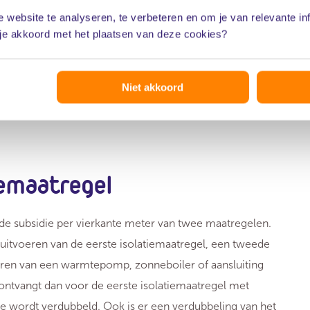
 website te analyseren, te verbeteren en om je van relevante in
gelen worden gezien als één
 je akkoord met het plaatsen van deze cookies?
binatie van vloer- en bodemisolatie.
Niet akkoord
 Huis
iemaatregel
n de subsidie per vierkante meter van twee maatregelen.
itvoeren van de eerste isolatiemaatregel, een tweede
lleren van een warmtepomp, zonneboiler of aansluiting
ontvangt dan voor de eerste isolatiemaatregel met
e wordt verdubbeld. Ook is er een verdubbeling van het