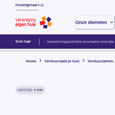
Overslaan
Huiseigenaar
VvE
naar
hoofdinhoud
Homepage
Onze diensten
Snel naar
Investeringssubsidie duurzame energie 
Home
Verduurzaam je huis
Verduurzamen, h
LEESTIJD: 6 MIN