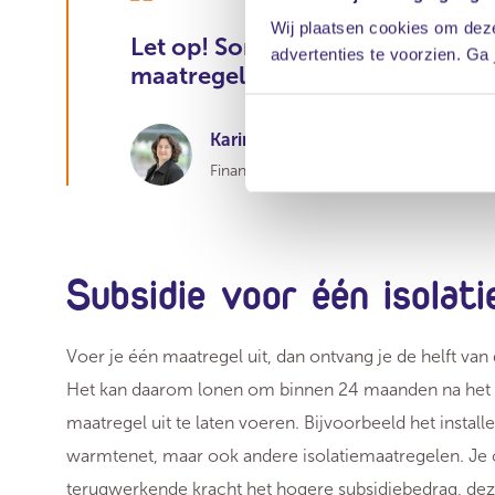
Wij plaatsen cookies om deze
Let op! Sommige isolatiemaatre
advertenties te voorzien. Ga
maatregel. Bijvoorbeeld een com
Karin Boog
Financieel Specialist bij Vereniging Eigen
Subsidie voor één isolat
Voer je één maatregel uit, dan ontvang je de helft va
Het kan daarom lonen om binnen 24 maanden na het u
maatregel uit te laten voeren. Bijvoorbeeld het insta
warmtenet, maar ook andere isolatiemaatregelen. Je 
terugwerkende kracht het hogere subsidiebedrag, dez