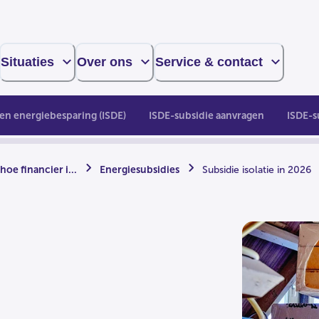
Situaties
Over ons
Service & contact
en energiebesparing (ISDE)
ISDE-subsidie aanvragen
ISDE-s
oe financier i...
Energiesubsidies
Subsidie isolatie in 2026