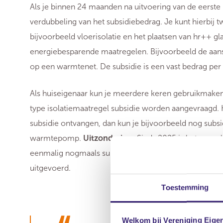
Als je binnen 24 maanden na uitvoering van de eerste 
verdubbeling van het subsidiebedrag. Je kunt hierbij t
bijvoorbeeld vloerisolatie en het plaatsen van hr++ g
energiebesparende maatregelen. Bijvoorbeeld de aan
op een warmtenet. De subsidie is een vast bedrag per 
Als huiseigenaar kun je meerdere keren gebruikmaken
type isolatiemaatregel subsidie worden aangevraagd.
subsidie ontvangen, dan kun je bijvoorbeeld nog subsid
warmtepomp.
Uitzondering:
Sinds 2025 is het mogeli
eenmalig nogmaals subsidie aan te vragen binnen 24 m
uitgevoerd.
Toestemming
Welkom bij Vereniging Eige