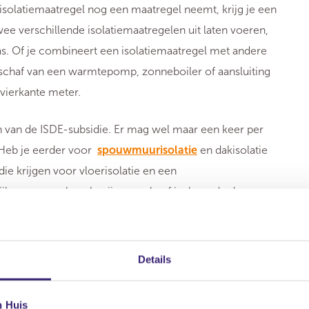
isolatiemaatregel nog een maatregel neemt, krijg je een
wee verschillende isolatiemaatregelen uit laten voeren,
las. Of je combineert een isolatiemaatregel met andere
schaf van een warmtepomp, zonneboiler of aansluiting
vierkante meter.
 van de ISDE-subsidie. Er mag wel maar een keer per
 Heb je eerder voor
spouwmuurisolatie
en dakisolatie
ie krijgen voor vloerisolatie en een
jk om voor glas-, kozijnpaneel- of isolerende deuren
aanden nadat de eerste glasisolatiemaatregel is
Details
n Huis