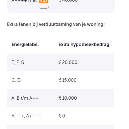
A++++ met
€ 40.000
EPG
Extra lenen bij verduurzaming van je woning:
Energielabel
Extra hypotheekbedrag
E, F, G
€ 20.000
C, D
€ 15.000
A, B t/m A++
€ 10.000
A+++, A++++
€ 0