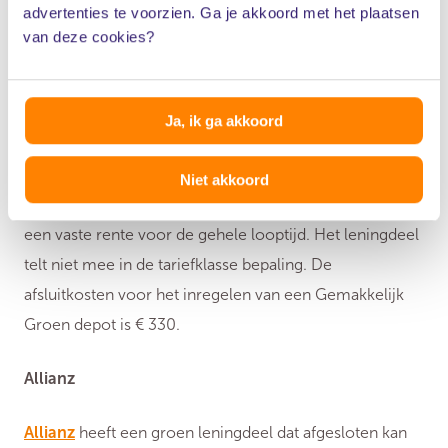
Energiebespaarbudget (EBB) een duurzaamheidskorting
advertenties te voorzien. Ga je akkoord met het plaatsen
voor een bedrag van maximaal € 30.000.
van deze cookies?
Venn hypotheken
Ja, ik ga akkoord
Venn Hypotheken
biedt GemakkelijkGroen aan.
Minimaal € 5.000 en maximaal € 10.000 kan
Niet akkoord
toegevoegd worden aan de totale hypotheek. Dit tegen
een vaste rente voor de gehele looptijd. Het leningdeel
telt niet mee in de tariefklasse bepaling. De
afsluitkosten voor het inregelen van een Gemakkelijk
Groen depot is € 330.
Allianz
Allianz
heeft een groen leningdeel dat afgesloten kan