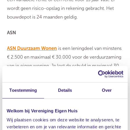
wordt geen risico-opslag in rekening gebracht. Het
bouwdepot is 24 maanden geldig.
ASN
ASN Duurzaam Wonen
is een leningdeel van minstens
€ 2.500 en maximaal € 30.000 voor de verduurzaming
van je eigen woning. Je lost de schuld in maximaal 30
jaar volledig af. Voor ASN Duurzaam Wonen betaal je
een lage rente.
Toestemming
Details
Over
Attens
Welkom bij Vereniging Eigen Huis
Attens
heeft bij een nieuwe hypotheek of verhoging
Wij plaatsen cookies om deze website te analyseren, te
met Energiebesparende voorzieningen (EBV) of
verbeteren en om je van relevante informatie en gerichte