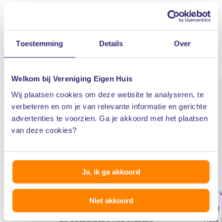
Aan de slag
Handige diensten rondom verbouwen.
Toestemming
Details
Over
Welkom bij Vereniging Eigen Huis
Wij plaatsen cookies om deze website te analyseren, te
verbeteren en om je van relevante informatie en gerichte
advertenties te voorzien. Ga je akkoord met het plaatsen
van deze cookies?
Hybride Hypotheekadvies
Ja, ik ga akkoord
Hypotheek verhogen? Krijg snel
Een 
Niet akkoord
zekerheid én lagere kosten door
woning e