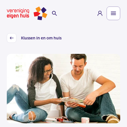
Overslaan
Homepage
naar
hoofdinhoud
Klussen in en om huis
Back