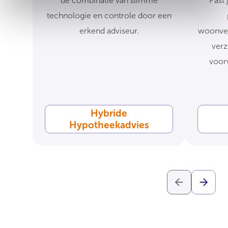
de combinatie van slimme
Past 
technologie en controle door een
erkend adviseur.
woonver
verz
voor
Hybride
Hypotheekadvies