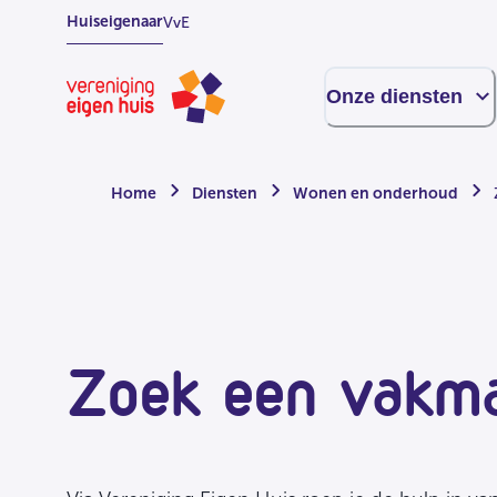
Overslaan
Huiseigenaar
VvE
naar
hoofdinhoud
Homepage
Onze diensten
Home
Diensten
Wonen en onderhoud
Zoek een vakm