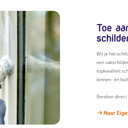
Toe aa
schild
Wil je het schi
een vakschilde
topkwaliteit sc
binnen- én bui
Bereken direct 
Naar Eige