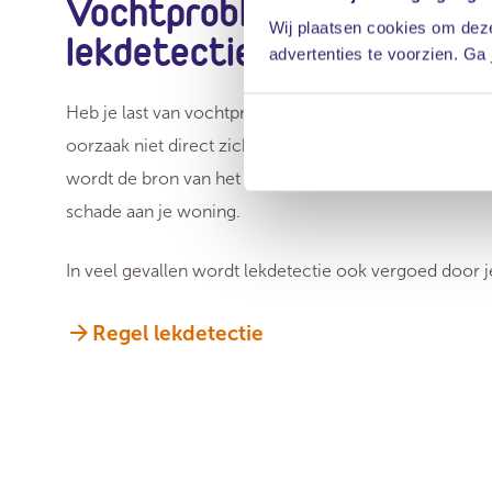
Vochtproblemen? Kies v
Wij plaatsen cookies om deze
lekdetectie
advertenties te voorzien. Ga
Heb je last van vochtproblemen of lekkage in huis, ma
oorzaak niet direct zichtbaar? Kies dan voor
lekdetec
wordt de bron van het probleem opgespoord zonder
schade aan je woning.
In veel gevallen wordt lekdetectie ook vergoed door j
Regel lekdetectie