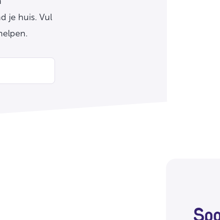
n
 je huis. Vul
helpen.
Spo