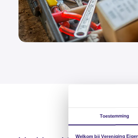
Toestemming
Welkom bij Vereniging Eige