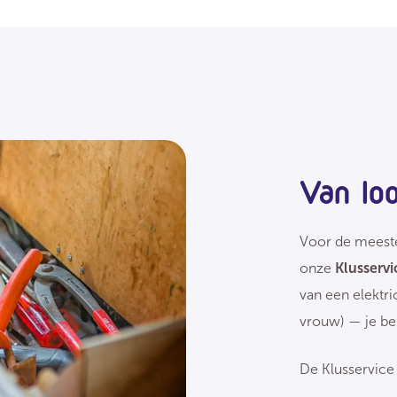
Van lo
Voor de meeste 
onze
Klusservi
van een elektri
vrouw) — je ben
De Klusservice