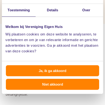
te zijn afgelost?
Toestemming
Details
Over
Welkom bij Vereniging Eigen Huis
Wij plaatsen cookies om deze website te analyseren, te
verbeteren en om je van relevante informatie en gerichte
advertenties te voorzien. Ga je akkoord met het plaatsen
Verduurzamen financieren
van deze cookies?
Een
warmtepomp
, betere isolatie of
zonnepanelen
:
Ja, ik ga akkoord
hoe financier je dit? Mogelijk kun je extra
hypotheekruimte benutten, maar kijk ook altijd welke
Niet akkoord
subsidies en leningen beschikbaar zijn. Dit zijn de
belangrijkste: