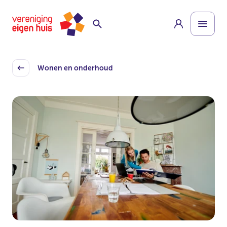
Overslaan
Homepage
naar
hoofdinhoud
Wonen en onderhoud
Back