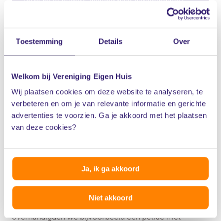
thuis bij je ouders, kijkend naar garageboxen?
Hilde en Niek, Anne en Lotte doen een boekje
open over hun zoektocht. Wat is jouw verhaal?
Toestemming
Details
Over
Lees de verhalen
Welkom bij Vereniging Eigen Huis
Wij plaatsen cookies om deze website te analyseren, te
verbeteren en om je van relevante informatie en gerichte
advertenties te voorzien. Ga je akkoord met het plaatsen
van deze cookies?
Wat doet Vereniging Eigen
Huis voor jou?
Ja, ik ga akkoord
Wij maken ons al jaren hard voor meer passende en
Niet akkoord
betaalbare woningen voor starters. In 2023
overhandigden we bijvoorbeeld een petitie met