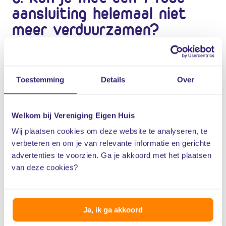
aansluiting helemaal niet
meer verduurzamen?
Nee, zo erg is het ook weer niet. Ook met een 1-fase-
aansluiting heb je nog een aantal mogelijkheden:
Toestemming
Details
Over
Warmtepomp.
Een
volledig elektrische warmtepomp
wordt lastig,
Welkom bij Vereniging Eigen Huis
maar een
hybride warmtepomp
is soms wel
Wij plaatsen cookies om deze website te analyseren, te
verbeteren en om je van relevante informatie en gerichte
mogelijk. Deze vraagt minder elektrisch vermogen.
advertenties te voorzien. Ga je akkoord met het plaatsen
Datzelfde geldt voor een
airco
. Die kun je ook
van deze cookies?
gebruiken om op een energiezuinige manier een
deel van je woning te verwarmen.
Ja, ik ga akkoord
Elektrische laadpaal.
Kies een 1-fase-laadpaal. Een