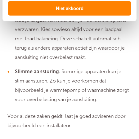
andere optie is een 3‑fasen-laadpaal te nemen,
Niet akkoord
maar deze tijdelijk aan te sluiten op één fase. Zo
laad je langzamer, maar ben je voorbereid op later
verzwaren. Kies sowieso altijd voor een laadpaal
met load‑balancing. Deze schakelt automatisch
terug als andere apparaten actief zijn waardoor je
aansluiting niet overbelast raakt.
Slimme aansturing.
Sommige apparaten kun je
slim aansturen. Zo kun je voorkomen dat
bijvoorbeeld je warmtepomp of wasmachine zorgt
voor overbelasting van je aansluiting.
Voor al deze zaken geldt: laat je goed adviseren door
bijvoorbeeld een installateur.