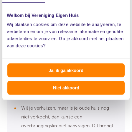
Eigen Huis
Welkom bij Vereniging Eigen Huis
Als starter kun je kiezen uit twee
Wij plaatsen cookies om deze website te analyseren, te
verbeteren en om je van relevante informatie en gerichte
hypotheekvormen: een
advertenties te voorzien. Ga je akkoord met het plaatsen
annuïteitenhypotheek of een lineaire
van deze cookies?
hypotheek. Bij de annuïteitenhypotheek
stijgen je netto maandlasten tijdens de
looptijd, terwijl je lasten bij een lineaire
Ja, ik ga akkoord
hypotheek tijdens de looptijd dalen. Onze
hypotheekadviseur helpt je bij het maken van
Niet akkoord
de juiste keuze.
Wil je verhuizen, maar is je oude huis nog
niet verkocht, dan kun je een
overbruggingskrediet aanvragen. Dit brengt