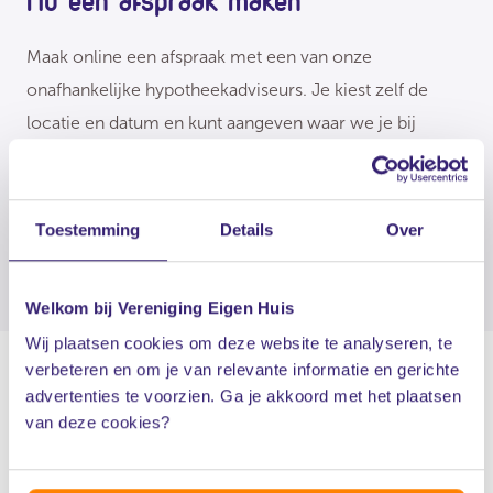
Nu een afspraak maken
Maak online een afspraak met een van onze
onafhankelijke hypotheekadviseurs. Je kiest zelf de
locatie en datum en kunt aangeven waar we je bij
kunnen helpen.
Maak afspraak
Toestemming
Details
Over
Welkom bij Vereniging Eigen Huis
Wij plaatsen cookies om deze website te analyseren, te
verbeteren en om je van relevante informatie en gerichte
advertenties te voorzien. Ga je akkoord met het plaatsen
van deze cookies?
Ga naar de volgende stap
Heb je de hypotheekakte en eigendomsakte