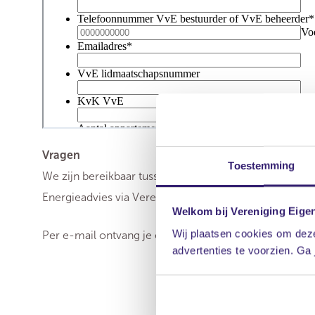
Vragen
Toestemming
We zijn bereikbaar tussen 9.00 en 17.30 uur via
033 45
Energieadvies via Vereniging Eigen Huis kunt doen, mo
Welkom bij Vereniging Eige
Wij plaatsen cookies om deze
Per e-mail ontvang je een aanvraagbevestiging.
advertenties te voorzien. Ga