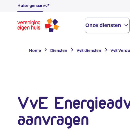
Overslaan
Huiseigenaar
VvE
naar
hoofdinhoud
Homepage
Onze diensten
Home
Diensten
VvE diensten
VvE Verd
VvE Energieadv
aanvragen