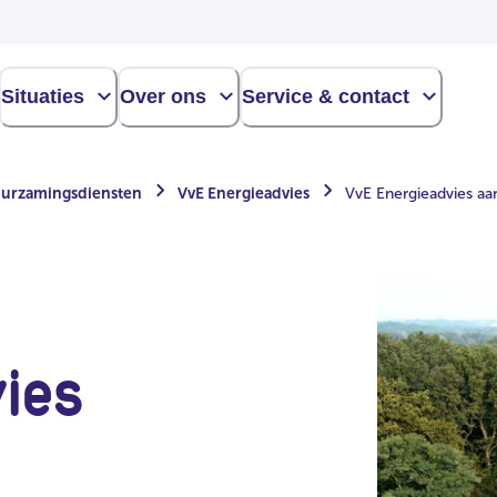
Situaties
Over ons
Service & contact
uurzamingsdiensten
VvE Energieadvies
VvE Energieadvies aa
ies