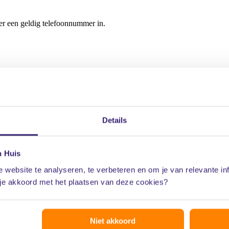
Details
0 77 50
. Voordat je een afspraak voor een VvE
et je een lidmaatschap afsluiten.
n Huis
 website te analyseren, te verbeteren en om je van relevante in
 je akkoord met het plaatsen van deze cookies?
Niet akkoord