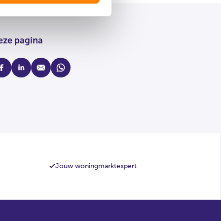
eze pagina
cebook
linkedin
mail
whatsapp
Jouw woningmarktexpert