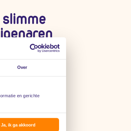
 slimme
eigenaren
ncieel en fiscaal advies
Over
is e-books en checklists
formatie en gerichte
ing op handige diensten
Ja, ik ga akkoord