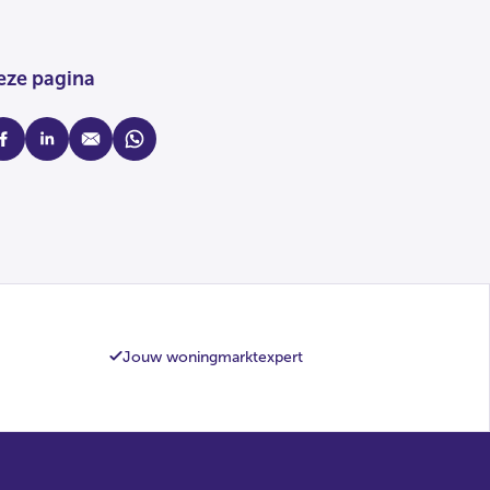
eze pagina
cebook
linkedin
mail
whatsapp
Jouw woningmarktexpert