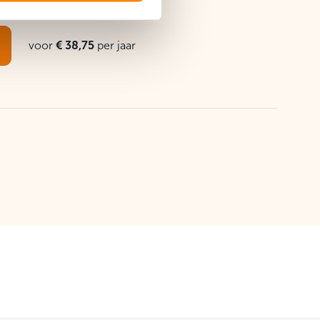
voor
€ 38,75
per jaar