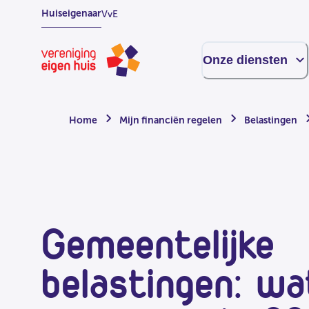
Overslaan
Huiseigenaar
VvE
naar
hoofdinhoud
Homepage
Onze diensten
Home
Mijn financiën regelen
Belastingen
Gemeentelijke
belastingen: wa