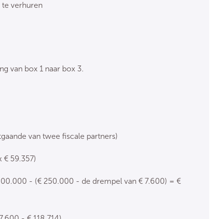
g te verhuren
ng van box 1 naar box 3.
tgaande van twee fiscale partners)
x € 59.357)
400.000 - (€ 250.000 - de drempel van € 7.600) = €
7.600 - € 118.714).