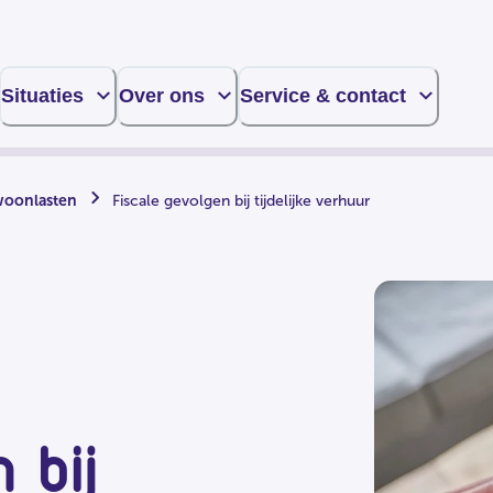
Situaties
Over ons
Service & contact
woonlasten
Fiscale gevolgen bij tijdelijke verhuur
 bij