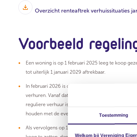
Overzicht renteaftrek verhuissituaties j
Voorbeeld regeling
Een woning is op 1 februari 2025 leeg te koop geze
tot uiterlijk 1 januari 2029 aftrekbaar.
In februari 2026 is de woning nog steeds niet ver
verhuren. Vanaf dat moment valt de woning in box 3 
reguliere verhuur is de bijleenregeling hier nog ni
houden met de eventuele overwaarde van de verh
Toestemming
Als vervolgens op 1 februari 2027 wordt besloten 
Welkom bij Vereniging Eige
koop te zetten, dan is de rente vanaf dat moment to