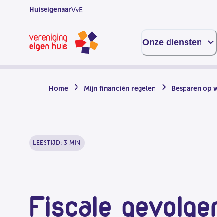
Overslaan
Huiseigenaar
VvE
naar
hoofdinhoud
Homepage
Onze diensten
Home
Mijn financiën regelen
Besparen op 
LEESTIJD: 3 MIN
Fiscale gevolgen