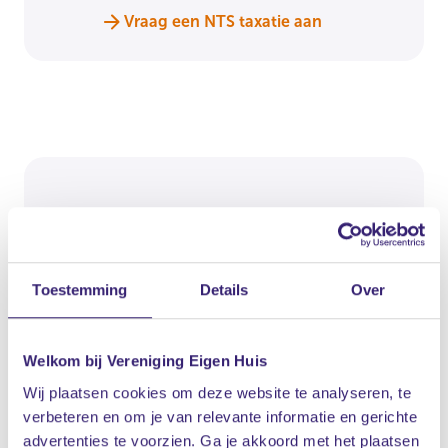
Vraag een NTS taxatie aan
Koopwijzer bestaande
bouw
Toestemming
Details
Over
Ben je van plan een huis te kopen? Ontvang
informatie en handige tips in je mailbox.
Welkom bij Vereniging Eigen Huis
Wij plaatsen cookies om deze website te analyseren, te
Schrijf je in
verbeteren en om je van relevante informatie en gerichte
advertenties te voorzien. Ga je akkoord met het plaatsen