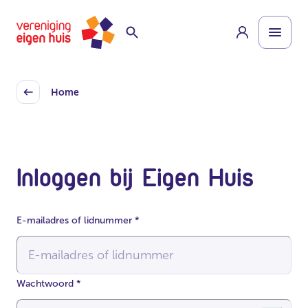
Overslaan
Homepage
naar
hoofdinhoud
Home
Back
Inloggen bij Eigen Huis
E-mailadres of lidnummer
*
Wachtwoord
*