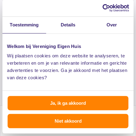
Toestemming
Details
Over
Toegang tot extra informatie zoals
voorbeeldbrieven, e-books en checklists
Welkom bij Vereniging Eigen Huis
Lagere woonlasten door collectieve inkoop
Wij plaatsen cookies om deze website te analyseren, te
verbeteren en om je van relevante informatie en gerichte
advertenties te voorzien. Ga je akkoord met het plaatsen
Exclusieve dienstverlening voor een aantrekkelijk
van deze cookies?
tarief
Ja, ik ga akkoord
Niet akkoord
Al 50 jaar onafhankelijk advies voor huiseigenaren