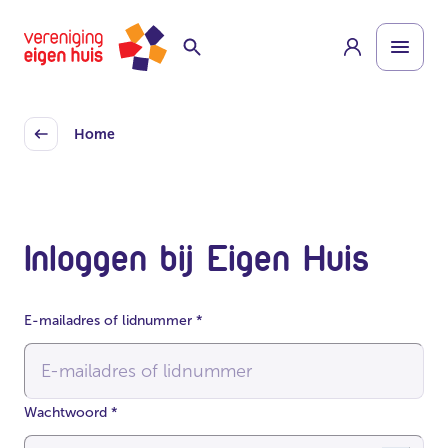
Overslaan
Homepage
naar
hoofdinhoud
Home
Back
Inloggen bij Eigen Huis
E-mailadres of lidnummer
*
Wachtwoord
*