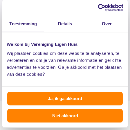
Toestemming
Details
Over
Toegang tot extra informatie zoals
voorbeeldbrieven, e-books en checklists
Welkom bij Vereniging Eigen Huis
Lagere woonlasten door collectieve inkoop
Wij plaatsen cookies om deze website te analyseren, te
verbeteren en om je van relevante informatie en gerichte
advertenties te voorzien. Ga je akkoord met het plaatsen
Exclusieve dienstverlening voor een aantrekkelijk
van deze cookies?
tarief
Ja, ik ga akkoord
Niet akkoord
Al 50 jaar onafhankelijk advies voor huiseigenaren