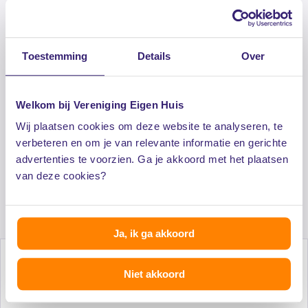
Toestemming
Details
Over
Toegang tot extra informatie zoals
voorbeeldbrieven, e-books en checklists
Welkom bij Vereniging Eigen Huis
Lagere woonlasten door collectieve inkoop
Wij plaatsen cookies om deze website te analyseren, te
verbeteren en om je van relevante informatie en gerichte
advertenties te voorzien. Ga je akkoord met het plaatsen
Exclusieve dienstverlening voor een aantrekkelijk
van deze cookies?
tarief
Ja, ik ga akkoord
Niet akkoord
Al 50 jaar onafhankelijk advies voor huiseigenaren