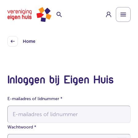
Overslaan
Homepage
naar
hoofdinhoud
Home
Back
Inloggen bij Eigen Huis
E-mailadres of lidnummer
*
Wachtwoord
*