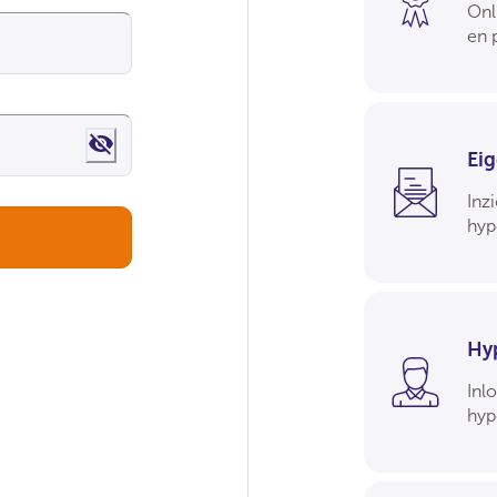
Onl
en 
Show password
Ei
Inzi
hyp
Hy
Inl
hyp