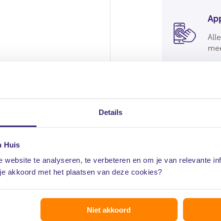
Ap
All
mee
Details
n Huis
 website te analyseren, te verbeteren en om je van relevante in
 je akkoord met het plaatsen van deze cookies?
Toega
voorb
eel voordelen.
Niet akkoord