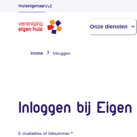
Overslaan
Huiseigenaar
VvE
naar
hoofdinhoud
Homepage
Onze diensten
Home
Inloggen
Inloggen bij Eigen
E-mailadres of lidnummer
*