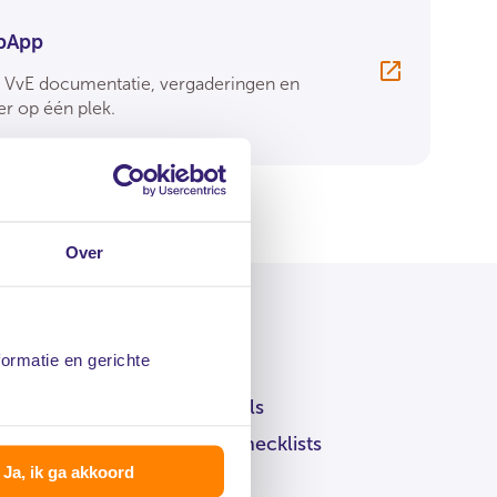
pApp
e VvE documentatie, vergaderingen en
r op één plek.
Over
formatie en gerichte
ng tot extra informatie zoals
eeldbrieven, e-books en checklists
Ja, ik ga akkoord