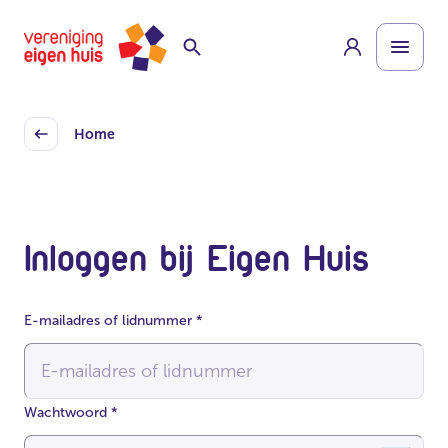
Overslaan
Homepage
naar
hoofdinhoud
Home
Back
Inloggen bij Eigen Huis
E-mailadres of lidnummer
*
Wachtwoord
*