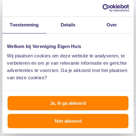
Toestemming
Details
Over
Toegang tot extra informatie zoals
voorbeeldbrieven, e-books en checklists
Welkom bij Vereniging Eigen Huis
Lagere woonlasten door collectieve inkoop
Wij plaatsen cookies om deze website te analyseren, te
verbeteren en om je van relevante informatie en gerichte
advertenties te voorzien. Ga je akkoord met het plaatsen
Exclusieve dienstverlening voor een aantrekkelijk
van deze cookies?
tarief
Ja, ik ga akkoord
Niet akkoord
Al 50 jaar onafhankelijk advies voor huiseigenaren