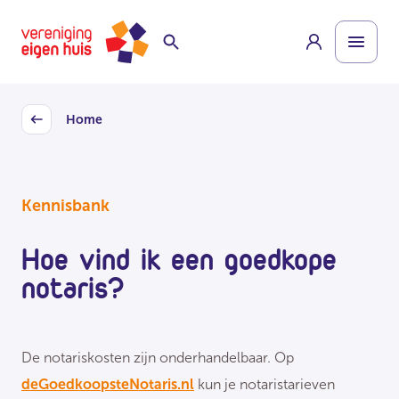
Overslaan
Homepage
naar
hoofdinhoud
Home
Back
Kennisbank
Hoe vind ik een goedkope
notaris?
De notariskosten zijn onderhandelbaar. Op
deGoedkoopsteNotaris.nl
kun je notaristarieven