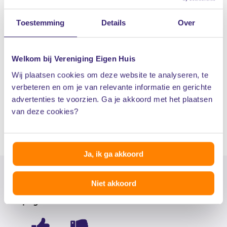
ik een woning koop?
Toestemming
Details
Over
Moet ik voor het tekenen van
Welkom bij Vereniging Eigen Huis
een koopcontract voor mijn
Wij plaatsen cookies om deze website te analyseren, te
woning naar de notaris?
verbeteren en om je van relevante informatie en gerichte
advertenties te voorzien. Ga je akkoord met het plaatsen
van deze cookies?
Ja, ik ga akkoord
Niet akkoord
Wat vond je van de informatie op deze
pagina?