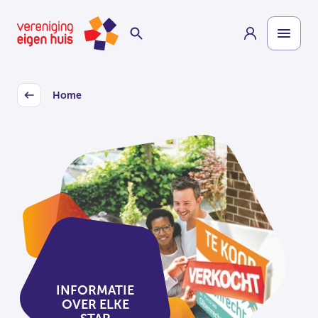
Overslaan
Homepage
naar
hoofdinhoud
Home
Back
INFORMATIE
OVER ELKE