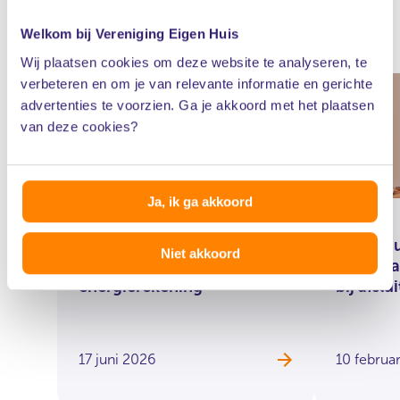
Actueel
Welkom bij Vereniging Eigen Huis
Wij plaatsen cookies om deze website te analyseren, te
verbeteren en om je van relevante informatie en gerichte
advertenties te voorzien. Ga je akkoord met het plaatsen
van deze cookies?
Ja, ik ga akkoord
Eerste stap naar beter
Eigen H
Niet akkoord
vergelijkbare
check t
energierekening
bij afsl
17 juni 2026
10 februa