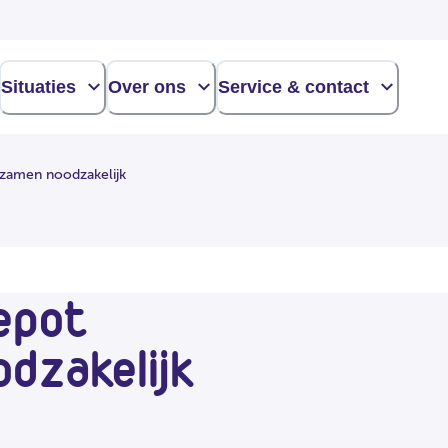
Situaties
Over ons
Service & contact
rzamen noodzakelijk
epot
dzakelijk