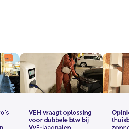
o’s
VEH vraagt oplossing
Opini
voor dubbele btw bij
thuisb
n
VvE-laadpalen
zonne