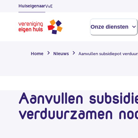
Overslaan
Huiseigenaar
VvE
naar
hoofdinhoud
Homepage
Onze diensten
Home
Nieuws
Aanvullen subsidiepot verduu
Aanvullen subsidi
verduurzamen noo