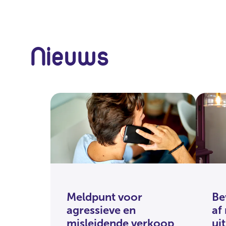
Nieuws
Meldpunt voor
Be
agressieve en
af
misleidende verkoop
ui