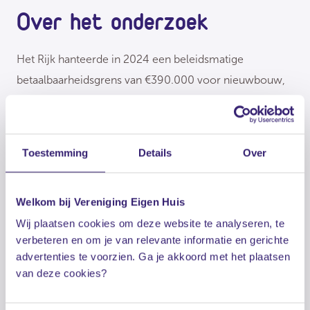
Over het onderzoek
Het Rijk hanteerde in 2024 een beleidsmatige
betaalbaarheidsgrens van €390.000 voor nieuwbouw,
maar voor een groot deel van de starters ligt een
hypotheek van dat bedrag ver buiten bereik. Voor
starters met een (gezamenlijk) inkomen van 1,5 keer
Toestemming
Details
Over
modaal is een koopprijs tot €300.000 realistischer.
Cijfers over nieuwbouw in 2024 zijn nog niet bekend,
Welkom bij Vereniging Eigen Huis
maar Vereniging Eigen Huis maakte zowel de
Wij plaatsen cookies om deze website te analyseren, te
hoeveelheid als het percentage van de verkochte
verbeteren en om je van relevante informatie en gerichte
bestaande huizen voor beide bedragen per gemeente
advertenties te voorzien. Ga je akkoord met het plaatsen
inzichtelijk.
van deze cookies?
Op zoek naar je eerste eigen huis? Wij helpen je