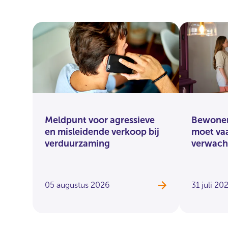
Meldpunt voor agressieve
Bewoner 
en misleidende verkoop bij
moet vaa
verduurzaming
verwach
05 augustus 2026
31 juli 20