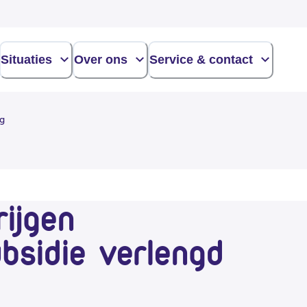
Situaties
Over ons
Service & contact
ag
rijgen
bsidie verlengd