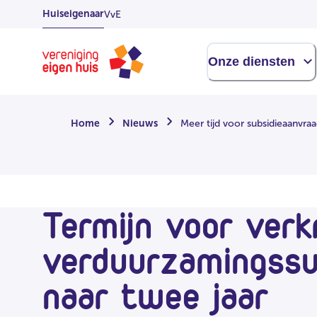
Overslaan
Huiseigenaar
VvE
naar
hoofdinhoud
Homepage
Onze diensten
Home
Nieuws
Meer tijd voor subsidieaanvra
Termijn voor verk
verduurzamingssu
naar twee jaar