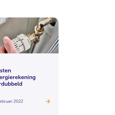
sten
ergierekening
rdubbeld
februari 2022