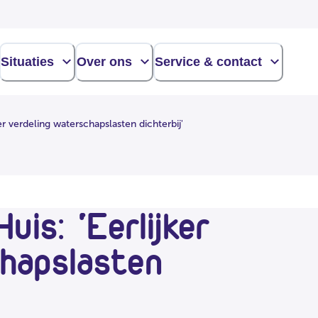
Situaties
Over ons
Service & contact
er verdeling waterschapslasten dichterbij'
uis: 'Eerlijker
chapslasten