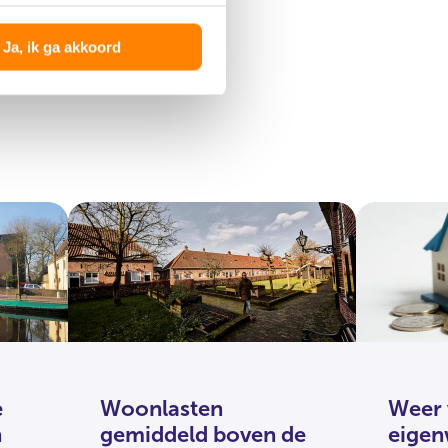
Ja, ik ga akkoord
e
Woonlasten
Weer 
n
gemiddeld boven de
eigen