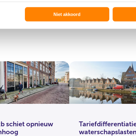
Niet akkoord
b schiet opnieuw
Tariefdifferentiati
mhoog
waterschapslaste