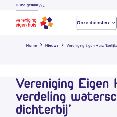
Overslaan
Huiseigenaar
VvE
naar
hoofdinhoud
Homepage
Onze diensten
Home
Nieuws
Vereniging Eigen Huis: 'Eerlijk
Vereniging Eigen H
verdeling waters
dichterbij'