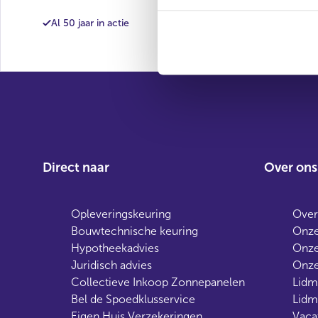
Al 50 jaar in actie
Onafhanke
Direct naar
Over ons
Opleveringskeuring
Over
Bouwtechnische keuring
Onze
Hypotheekadvies
Onze
Juridisch advies
Onze
Collectieve Inkoop Zonnepanelen
Lidm
Bel de Spoedklusservice
Lidm
Eigen Huis Verzekeringen
Vaca