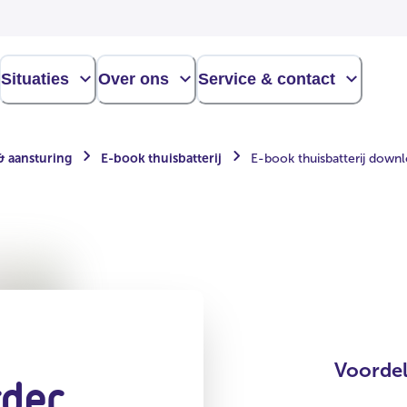
Situaties
Over ons
Service & contact
& aansturing
E-book thuisbatterij
E-book thuisbatterij down
Voordel
der