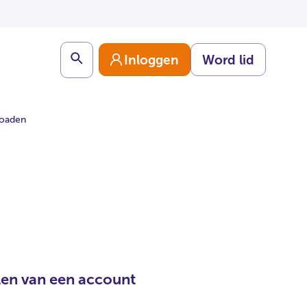
Search
Inloggen
Word lid
loaden
en van een account