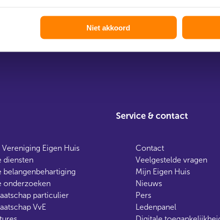
lijk advies
Ruim 800.000 leden
Niet akkoord
Service & contact
 Vereniging Eigen Huis
Contact
 diensten
Veelgestelde vragen
 belangenbehartiging
Mijn Eigen Huis
 onderzoeken
Nieuws
aatschap particulier
Pers
aatschap VvE
Ledenpanel
tures
Digitale toegankelijkhei