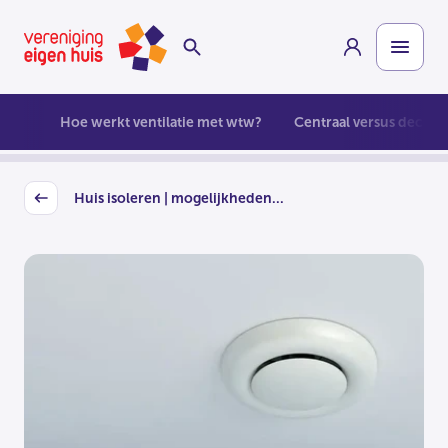
Overslaan
Homepage
naar
hoofdinhoud
Hoe werkt ventilatie met wtw?
Centraal versus decent
Huis isoleren | mogelijkheden...
Back