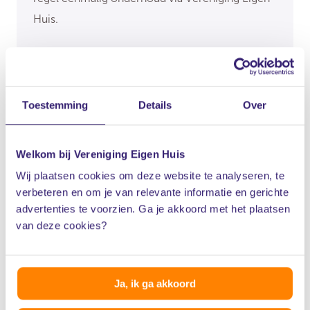
Huis.
Elke 2 jaar onderhoud of eenmalige check
Voorkom vervuilde lucht en vochtproblemen
Exclusief ledenvoordeel
Toestemming
Details
Over
Regel het direct
Welkom bij Vereniging Eigen Huis
Wij plaatsen cookies om deze website te analyseren, te
verbeteren en om je van relevante informatie en gerichte
advertenties te voorzien. Ga je akkoord met het plaatsen
van deze cookies?
Ventilatie met
warmteterugwinning
Ja, ik ga akkoord