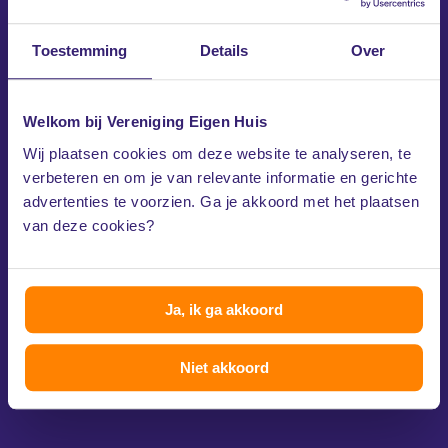
Toestemming
Details
Over
Direct naar
Welkom bij Vereniging Eigen Huis
Opleveringskeuring
Wij plaatsen cookies om deze website te analyseren, te
Bouwtechnische keuring
verbeteren en om je van relevante informatie en gerichte
Hypotheekadvies
advertenties te voorzien. Ga je akkoord met het plaatsen
Juridisch advies
van deze cookies?
Collectieve Inkoop Zonnepanelen
Bel de Spoedklusservice
Eigen Huis Verzekeringen
Ja, ik ga akkoord
Niet akkoord
Over ons