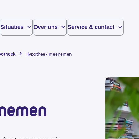
Situaties
Over ons
Service & contact
potheek
Hypotheek meenemen
enemen