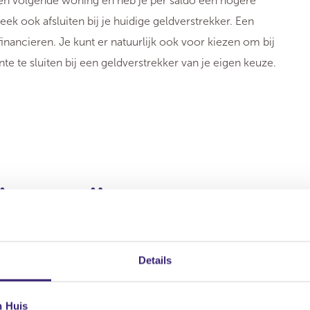
en volgende woning en heb je per saldo een hogere
k ook afsluiten bij je huidige geldverstrekker. Een
financieren. Je kunt er natuurlijk ook voor kiezen om bij
e te sluiten bij een geldverstrekker van je eigen keuze.
ngsvrije
Details
ok voor je volgende huis weer zo'n hypotheek afsluiten.
oorwaarden.
n Huis