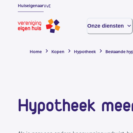
Overslaan
Huiseigenaar
VvE
naar
hoofdinhoud
Homepage
Onze diensten
Home
Kopen
Hypotheek
Bestaande hy
Hypotheek me