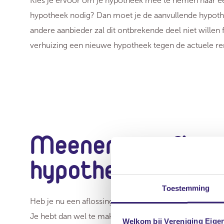
Kies je ervoor om je hypotheek mee te nemen naar e
hypotheek nodig? Dan moet je de aanvullende hypothee
andere aanbieder zal dit ontbrekende deel niet willen 
verhuizing een nieuwe hypotheek tegen de actuele rent
Meenemen aflossi
hypotheek
Toestemming
Heb je nu een aflossingsvrije hypotheek? Dan kun je o
Je hebt dan wel te maken met een aantal regels en v
Welkom bij Vereniging Eige