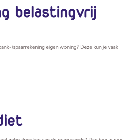
g belastingvrij
(bank-)spaarrekening eigen woning? Deze kun je vaak
diet
e wel gebruikmaken van de overwaarde? Dan heb je een