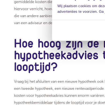
gemiddelde kosten die hij in rekening brengt voor hy
Wij plaatsen cookies om deze
hiervoor verricht, hoeveel producten hij kan vergelijke
advertenties te voorzien. Ga
die van andere aanbieders. Voordat je een gesprek aan
van een adviseur en deze vergelijken met andere advi
Hoe hoog zijn de
hypotheekadvies t
looptijd?
Vraag bij het afsluiten van een nieuwe hypotheek ook
een tweede hypotheek, een nieuwe rentevastperiode 
kosten voor hypotheekadvies kunnen enorm variëren. I
hypotheekbemiddelaar tijdens de looptijd voor je doe