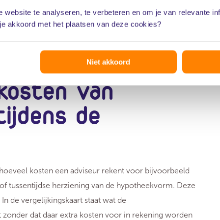
potheekadvies, beschrijft, welke werkzaamheden hij
 website te analyseren, te verbeteren en om je van relevante in
n en of hij alleen zijn eigen producten adviseert of ook
 je akkoord met het plaatsen van deze cookies?
gaat, kun je je verdiepen in de kosten en mogelijkheden
seurs.
Niet akkoord
 kosten van
ijdens de
 hoeveel kosten een adviseur rekent voor bijvoorbeeld
of tussentijdse herziening van de hypotheekvorm. Deze
n de vergelijkingskaart staat wat de
t zonder dat daar extra kosten voor in rekening worden