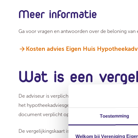
Meer informatie
Ga voor vragen en antwoorden over de beloning van e
Kosten advies Eigen Huis Hypotheekadv
Wat is een vergel
De adviseur is verplicht je te vertellen wat hij voor j
het hypotheekadviesgesprek plaatsvindt. Vraag altijd 
document verplicht op zijn website zetten.
Toestemming
De vergelijkingskaart is een standaarddocument waarin
Welkom bij Vereniging Eige