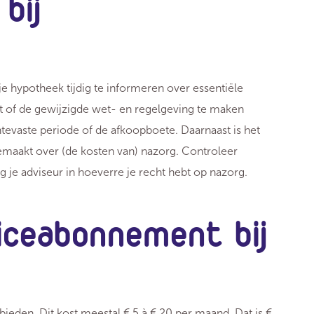
bij
?
 je hypotheek tijdig te informeren over essentiële
ct of de gewijzigde wet- en regelgeving te maken
tevaste periode of de afkoopboete. Daarnaast is het
 gemaakt over (de kosten van) nazorg. Controleer
eg je adviseur in hoeverre je recht hebt op nazorg.
iceabonnement bij
eden. Dit kost meestal € 5 à € 20 per maand. Dat is €