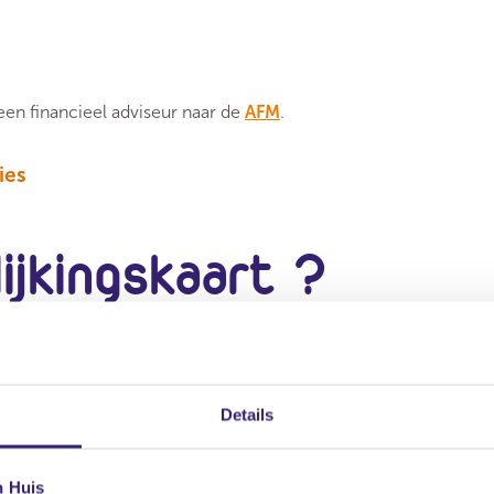
en financieel adviseur naar de
AFM
.
ies
ijkingskaart ?
e gaat doen en wat dat gaat kosten. Hij moet dit doen vóór
naar de
vergelijkingskaart
. Iedere adviseur moet dit
Details
 de adviseur of financiële dienstverlener de
n Huis