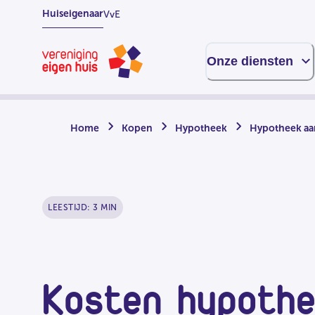
Overslaan
Huiseigenaar
VvE
naar
hoofdinhoud
Homepage
Onze diensten
Home
Kopen
Hypotheek
Hypotheek aa
LEESTIJD: 3 MIN
Kosten hypothe