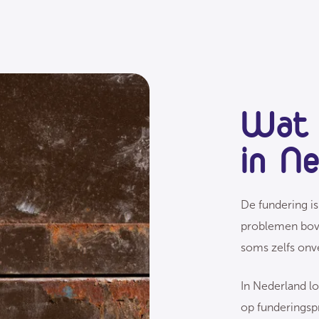
Wat 
in N
De fundering is 
problemen bove
soms zelfs onvei
In Nederland l
op funderings