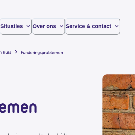
Situaties
Over ons
Service & contact
m huis
Funderingsproblemen
lemen