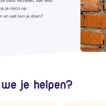
ze basis verzwakt, dan leidt
p je risico op
en en wat kun je doen?
we je helpen?