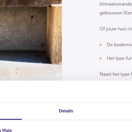
klimaatverander
gebouwen (Ken
Of jouw huis ri
De bodemsoo
Het type fu
Naast het type
oorzaken zoals 
door verbouwi
Details
n Huis