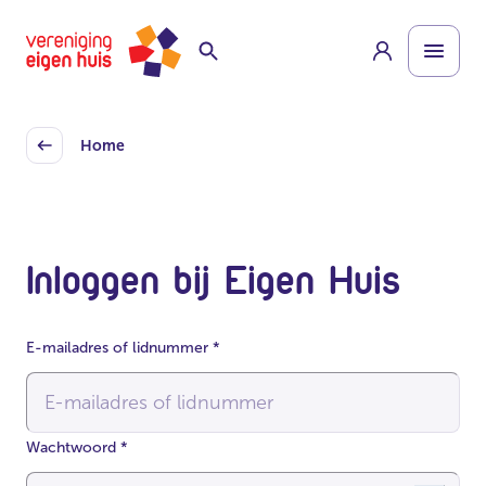
Overslaan
Homepage
naar
hoofdinhoud
Home
Back
Inloggen bij Eigen Huis
E-mailadres of lidnummer
*
Wachtwoord
*