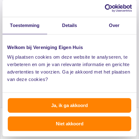
Toestemming
Details
Over
Toegang tot extra informatie zoals
voorbeeldbrieven, e-books en checklists
Welkom bij Vereniging Eigen Huis
Lagere woonlasten door collectieve inkoop
Wij plaatsen cookies om deze website te analyseren, te
verbeteren en om je van relevante informatie en gerichte
advertenties te voorzien. Ga je akkoord met het plaatsen
Exclusieve dienstverlening voor een aantrekkelijk
van deze cookies?
tarief
Ja, ik ga akkoord
Niet akkoord
Al 50 jaar onafhankelijk advies voor huiseigenaren