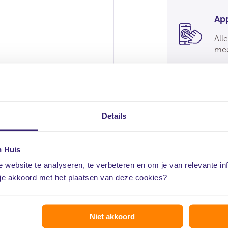
Ap
All
mee
Details
n Huis
 website te analyseren, te verbeteren en om je van relevante in
 je akkoord met het plaatsen van deze cookies?
Toega
voorb
eel voordelen.
Niet akkoord