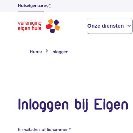
Overslaan
Huiseigenaar
VvE
naar
hoofdinhoud
Homepage
Onze diensten
Home
Inloggen
Inloggen bij Eigen
E-mailadres of lidnummer
*