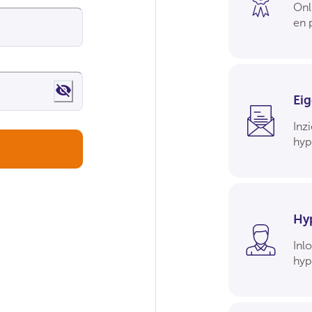
Onl
en 
Show password
Ei
Inzi
hyp
Hy
Inl
hyp