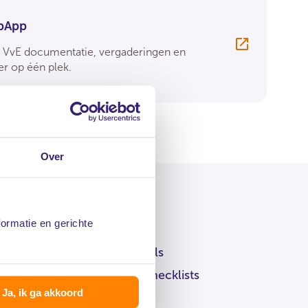
pApp
e VvE documentatie, vergaderingen en
r op één plek.
Over
formatie en gerichte
ng tot extra informatie zoals
eeldbrieven, e-books en checklists
Ja, ik ga akkoord