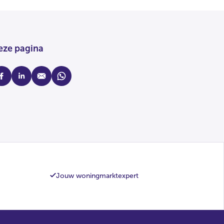
eze pagina
cebook
linkedin
mail
whatsapp
Jouw woningmarktexpert