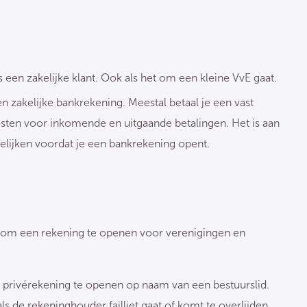
s een zakelijke klant. Ook als het om een kleine VvE gaat.
n zakelijke bankrekening. Meestal betaal je een vast
osten voor inkomende en uitgaande betalingen. Het is aan
elijken voordat je een bankrekening opent.
id om een rekening te openen voor verenigingen en
een privérekening te openen op naam van een bestuurslid.
s de rekeninghouder failliet gaat of komt te overlijden.