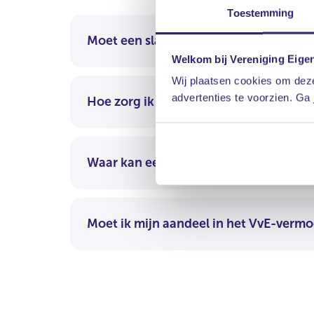
Toestemming
Moet een slapende VvE ingeschreven 
Welkom bij Vereniging Eige
Wij plaatsen cookies om deze
advertenties te voorzien. Ga
Hoe zorg ik ervoor dat er meer gebeur
Waar kan een VvE een lening aanvrage
Moet ik mijn aandeel in het VvE-verm