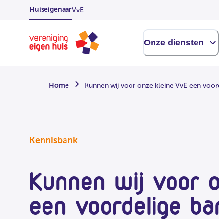
Overslaan
Huiseigenaar
VvE
naar
hoofdinhoud
Homepage
Onze diensten
Home
Kunnen wij voor onze kleine VvE een voor
Kennisbank
Kunnen wij voor 
een voordelige b