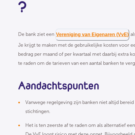
?
De bank ziet een
al
Vereniging van Eigenaren (VvE)
Je krijgt te maken met de gebruikelijke kosten voor ee
bedrag per maand of per kwartaal met daarbij extra k
te raden om de tarieven van een aantal banken te verg
Aandachtspunten
Vanwege regelgeving zijn banken niet altijd bere
stichtingen.
Het is ten zeerste af te raden om als alternatief 
De VvE loopt risico met deze opzet. Bijvoorbeeld al