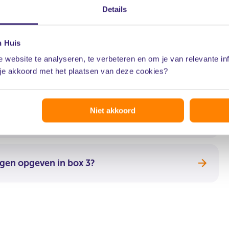
Details
worden bij de Kamer van Koophandel?
n Huis
 website te analyseren, te verbeteren en om je van relevante in
 je akkoord met het plaatsen van deze cookies?
t in onze slapende VvE?
Niet akkoord
n voor achterstallig onderhoud?
ogen opgeven in box 3?