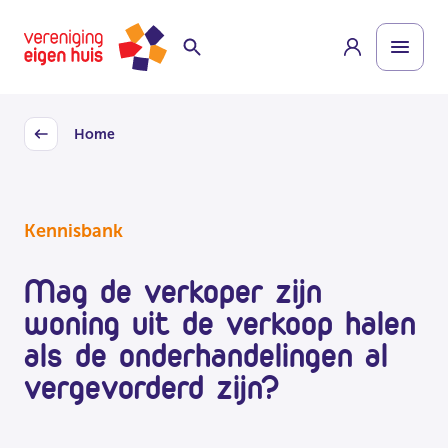
Overslaan
Homepage
naar
hoofdinhoud
Home
Back
Kennisbank
Mag de verkoper zijn
woning uit de verkoop halen
als de onderhandelingen al
vergevorderd zijn?