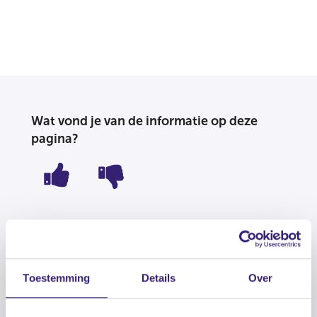
Wat vond je van de informatie op deze
pagina?
Deel deze pagina
Toestemming
Details
Over
facebook
linkedin
mail
whatsapp