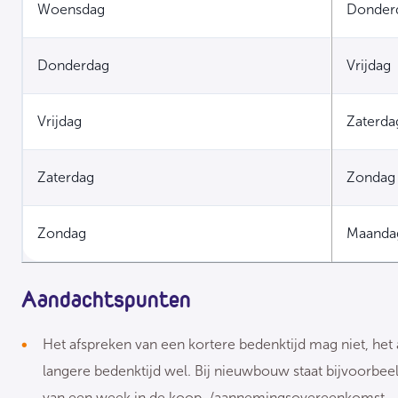
Woensdag
Donder
Donderdag
Vrijdag
Vrijdag
Zaterda
Zaterdag
Zondag
Zondag
Maanda
Aandachtspunten
Het afspreken van een kortere bedenktijd mag niet, het
langere bedenktijd wel. Bij nieuwbouw staat bijvoorbee
van een week in de koop-/aannemingsovereenkomst.